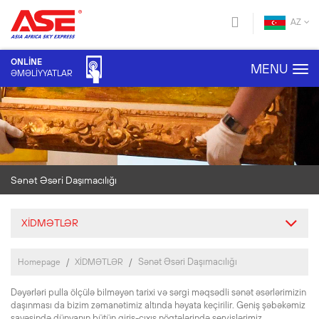
AZ
ONLİNE
MENU
ƏMƏLİYYATLAR
Sənət Əsəri Daşımacılığı
XİDMƏTLƏR
Sənət Əsəri Daşımacılığı
Homepage
XİDMƏTLƏR
Dəyərləri pulla ölçülə bilməyən tarixi və sərgi məqsədli sənət əsərlərimizin
daşınması da bizim zəmanətimiz altında həyata keçirilir. Geniş şəbəkəmiz
sayəsində dünyanın bütün giriş-çıxış nöqtələrində servislərimiz