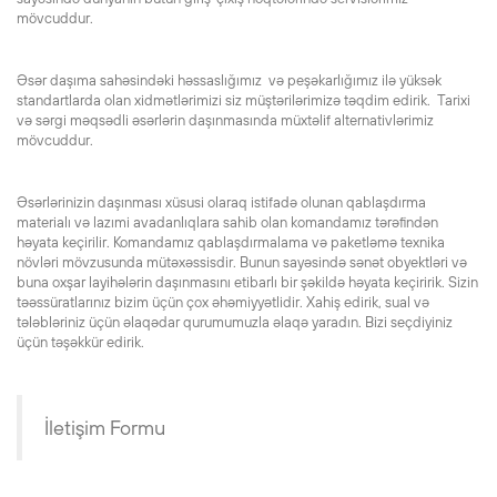
mövcuddur.
Əsər daşıma sahəsindəki həssaslığımız və peşəkarlığımız ilə yüksək
standartlarda olan xidmətlərimizi siz müştərilərimizə təqdim edirik. Tarixi
və sərgi məqsədli əsərlərin daşınmasında müxtəlif alternativlərimiz
mövcuddur.
Əsərlərinizin daşınması xüsusi olaraq istifadə olunan qablaşdırma
materialı və lazımi avadanlıqlara sahib olan komandamız tərəfindən
həyata keçirilir. Komandamız qablaşdırmalama və paketləmə texnika
növləri mövzusunda mütəxəssisdir. Bunun sayəsində sənət obyektləri və
buna oxşar layihələrin daşınmasını etibarlı bir şəkildə həyata keçiririk. Sizin
təəssüratlarınız bizim üçün çox əhəmiyyətlidir. Xahiş edirik, sual və
tələbləriniz üçün əlaqədar qurumumuzla əlaqə yaradın. Bizi seçdiyiniz
üçün təşəkkür edirik.
İletişim Formu