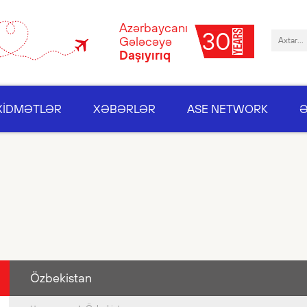
Azərbaycanı
30
Gələcəyə
Daşıyırıq
XİDMƏTLƏR
XƏBƏRLƏR
ASE NETWORK
Özbekistan