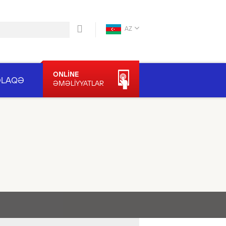
AZ
ONLİNE
ƏLAQƏ
ƏMƏLİYYATLAR