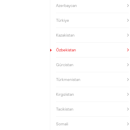
Azerbaycan
Türkiye
Kazakistan
Özbekistan
Gürcistan
Türkmenistan
Kırgızistan
Tacikistan
Somali