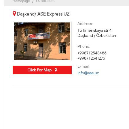
Özbekistan
Homepage
Daşkənd/ ASE Express UZ
Address:
Turkmenskaya str 4
Daşkənd / Özbekistan
Phone:
+99871 2548486
+99871 2541275
E-mail:
Click For Map
info@ase.uz