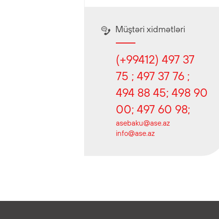
Müştəri xidmətləri
(+99412) 497 37
75 ; 497 37 76 ;
494 88 45; 498 90
00; 497 60 98;
asebaku@ase.az
info@ase.az